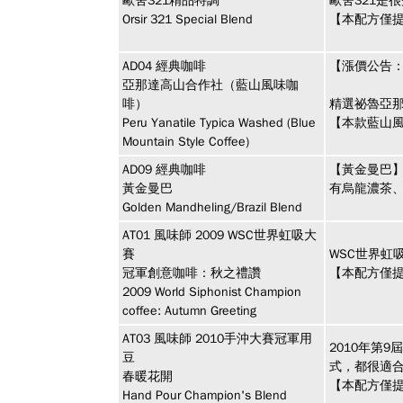
歐舍321精品特調
歐舍321是
Orsir 321 Special Blend
【本配方僅提
AD04
經典咖啡
【漲價公告：
亞那達高山合作社（藍山風味咖
啡）
精選祕魯亞
Peru Yanatile Typica Washed (Blue
【本款藍山
Mountain Style Coffee)
AD09
經典咖啡
【黃金曼巴
黃金曼巴
有烏龍濃茶
Golden Mandheling/Brazil Blend
AT01
風味師
2009 WSC世界虹吸大
賽
WSC世界虹
冠軍創意咖啡：秋之禮讚
【本配方僅提
2009 World Siphonist Champion
coffee: Autumn Greeting
AT03
風味師
2010手沖大賽冠軍用
2010年第
豆
式，都很適
春暖花開
【本配方僅提
Hand Pour Champion's Blend