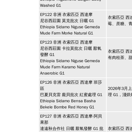
Washed G1
EP122
非洲
衣索匹亞 西達摩
衣索匹亞 西
尼谷西莊園 莫克批次 日曬 G1
莓、蔗糖、
Ethiopia Sidamo Niguse Gemeda
Mude Farm Morke Natural G1
EP123
非洲
衣索匹亞 西達摩
尼谷西莊園 卡拉莫批次 日曬 厭氧
衣索匹亞 西
發酵 G1
有肉桂茶、
Ethiopia Sidamo Niguse Gemeda
Mude Farm Karamo Natural
Anaerobic G1
EP126
非洲
衣索匹亞 西達摩 班莎
區
2026年3
巴夏貝克雷 龐貝批次 紅蜜處理 G1
理 G1，淺
Ethiopia Sidamo Bensa Basha
Bekele Bombe Red Honey G1
EP127
非洲
衣索匹亞 西達摩-阿貝
果那
達遠秋合作社 日曬 厭氧發酵 G1 批
衣索匹亞 西