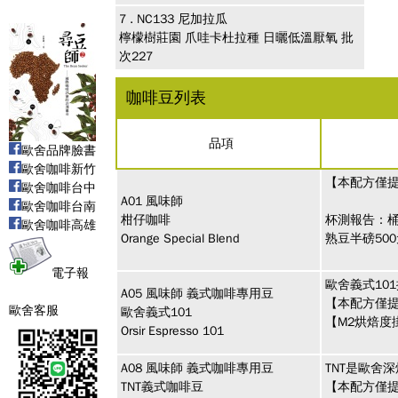
7 .
NC133
尼加拉瓜
檸檬樹莊園 爪哇卡杜拉種 日曬低溫厭氧 批
次227
咖啡豆列表
品項
歐舍品牌臉書
歐舍咖啡新竹
【本配方僅
歐舍咖啡台中
A01
風味師
歐舍咖啡台南
柑仔咖啡
杯測報告：
歐舍咖啡高雄
Orange Special Blend
熟豆半磅50
電子報
歐舍義式10
A05
風味師
義式咖啡專用豆
【本配方僅提
歐舍客服
歐舍義式101
【M2烘焙度
Orsir Espresso 101
A08
風味師
義式咖啡專用豆
TNT是歐舍深
TNT義式咖啡豆
【本配方僅提