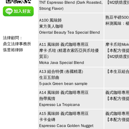
TNT Espresso Blend (Dark Roasted,
【M2烘焙度
Strong Flavor)
熟豆半磅50
A100
風味師
杯測風味：
東方美人咖啡
Oriental Beauty Tea Special Blend
法律顧問：
鼎立法律事務所
A11
風味師
義式咖啡專用豆
摩卡爪哇Mok
張昱裕律師
摩卡·爪哇 (精選衣索匹亞與爪哇優
【本配方僅提
質豆)
【M2烘焙度
Moka Java Special Blend
A13
組合特價
(各國精選)
【本生豆組合
生豆五部曲
5-pack Green bean sample
A14
風味師
義式咖啡專用豆
義式咖啡專用
熱帶風情
【本配方僅提
Espresso La Tropicana
A15
風味師
義式咖啡專用豆
義式咖啡專
卡卡金磚
【本配方僅提
Espresso Caca Golden Nugget