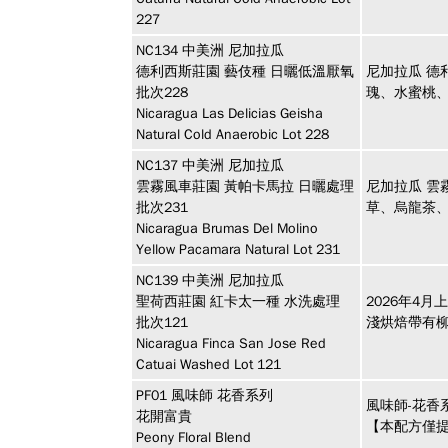
227
NC134
中美洲
尼加拉瓜
德利西斯莊園 藝伎種 日曬低溫厭氧
尼加拉瓜 德
批次228
瑰、水蜜桃
Nicaragua Las Delicias Geisha
Natural Cold Anaerobic Lot 228
NC137
中美洲
尼加拉瓜
雲霧風車莊園 黃帕卡馬拉 日曬處理
尼加拉瓜 雲
批次231
草、烏龍茶
Nicaragua Brumas Del Molino
Yellow Pacamara Natural Lot 231
NC139
中美洲
尼加拉瓜
聖荷西莊園 紅卡太一種 水洗處理
2026年4月
批次121
淺烘焙帶有
Nicaragua Finca San Jose Red
Catuai Washed Lot 121
PF01
風味師
花香系列
風味師-花香
花開富貴
【本配方僅
Peony Floral Blend