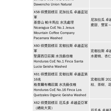
Dawencho Union Natural
X58
得獎競標豆
尼加拉瓜 卓越盃冠
軍
尼加拉瓜 卓
基督山 帕卡馬拉 水洗處理
蜜甜、豐富
Nicaragua CoE No.1 Jesus
Mountain Coffee Company
Pacamara Washed
X60
得獎競標豆
宏都拉斯 卓越盃冠
軍
宏都拉斯 卓
聖露西亞莊園 水洗藝伎種
水蜜桃、杏
Honduras CoE No.1 Finca Santa
Lucia Geisha Washed
X61
得獎競標豆
宏都拉斯 卓越盃第
16名
宏都拉斯 2
格查爾有機莊園 水洗藝伎種
桔、茶樹、
Honduras CoE No.16 Finca Los
Quetzales Organic Geisha Washed
X62
得獎競標豆
厄瓜多 卓越盃亞軍
（總統大賞）
厄瓜多 卓越