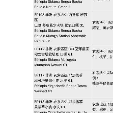
Ethiopia Sidama Bensa Basha
Bekele Natural Grade 1
EP108
非洲
衣索匹亞 西達摩-班莎
區
衣索匹亞 西
巴夏 慕瑞葛水洗場 厭氧日曬 G1
羅蘭、薰衣
Ethiopia Sidama Bensa Basha
Bekele Murago Station Anaerobic
Natural G1
EP112
非洲
衣索匹亞 COE冠軍莊園
衣索匹亞 西
穆魯吉塔蒙塔夏 日曬 G1
仁、桃子、
Ethiopia Sidama Mullugeta
Muntasha Natural G1
衣索匹亞 耶
EP117
非洲
衣索匹亞 耶加雪菲
價！
班可塔塔圖小農 水洗 G1
熟豆半磅售價
Ethiopia Yirgacheffe Banko Tatatu
Washed G1
EP118
非洲
衣索匹亞 耶加雪菲
衣索比亞 耶
果蒂蒂小農 水洗 G1
梨、棕糖、
Ethiopia Yirgacheffe Gargari Gutity