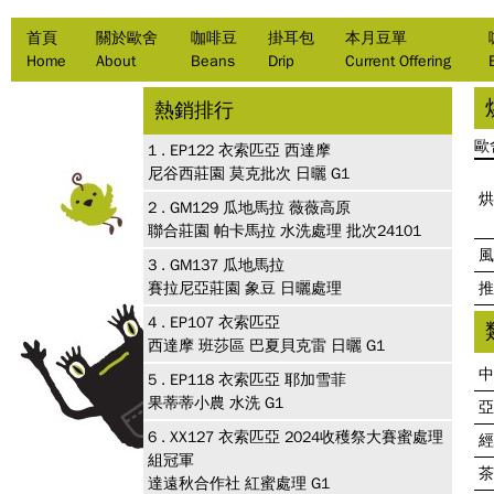
首頁
關於歐舍
咖啡豆
掛耳包
本月豆單
Home
About
Beans
Drip
Current Offering
熱銷排行
歐
1 .
EP122
衣索匹亞 西達摩
尼谷西莊園 莫克批次 日曬 G1
烘
2 .
GM129
瓜地馬拉 薇薇高原
聯合莊園 帕卡馬拉 水洗處理 批次24101
風
3 .
GM137
瓜地馬拉
賽拉尼亞莊園 象豆 日曬處理
推
4 .
EP107
衣索匹亞
西達摩 班莎區 巴夏貝克雷 日曬 G1
中
5 .
EP118
衣索匹亞 耶加雪菲
果蒂蒂小農 水洗 G1
亞
6 .
XX127
衣索匹亞 2024收穫祭大賽蜜處理
經
組冠軍
茶
達遠秋合作社 紅蜜處理 G1