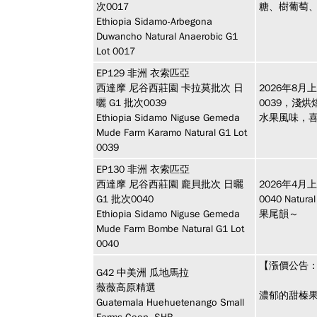
次0017
糖、樹葡萄
Ethiopia Sidamo-Arbegona
Duwancho Natural Anaerobic G1
Lot 0017
EP129
非洲
衣索匹亞
西達摩 尼谷西莊園 卡拉莫批次 日
2026年8月
曬 G1 批次0039
0039，淺
Ethiopia Sidamo Niguse Gemeda
水果風味，
Mude Farm Karamo Natural G1 Lot
0039
EP130
非洲
衣索匹亞
西達摩 尼谷西莊園 龐貝批次 日曬
2026年4月
G1 批次0040
0040 Nat
Ethiopia Sidamo Niguse Gemeda
果尾韻～
Mude Farm Bombe Natural G1 Lot
0040
【漲價公告：
G42
中美洲
瓜地馬拉
薇薇高原精選
濃郁的甜榛
Guatemala Huehuetenango Small