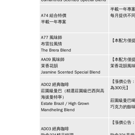
半載一年專案
A74
組合特價
每月提供不
半載一年專案
A77
風味師
【本配方僅提
布雷拉風情
The Brera Blend
AA09
風味師
【本配方僅
茉香花韻
茉香花韻風
Jasmine Scented Special Blend
【漲價公告：
AD02
經典咖啡
為300元】
莊園級曼巴（精選莊園級巴西與高
海拔曼特寧）
莊園級曼巴
Estate Brazil / High Grown
巧克力的餘
Mandheling Blend
【漲價公告：
AD03
經典咖啡