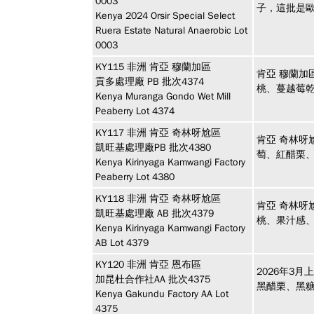
0003
子，這批是
Kenya 2024 Orsir Special Select
Ruera Estate Natural Anaerobic Lot
0003
KY115
非洲
肯亞 穆蘭加區
肯亞 穆蘭加
貢多處理廠 PB 批次4374
桃、蔓越莓
Kenya Muranga Gondo Wet Mill
Peaberry Lot 4374
KY117
非洲
肯亞 奇林呀尬區
肯亞 奇林呀
凱旺基處理廠PB 批次4380
萄、紅醋栗
Kenya Kirinyaga Kamwangi Factory
Peaberry Lot 4380
KY118
非洲
肯亞 奇林呀尬區
肯亞 奇林呀
凱旺基處理廠 AB 批次4379
桃、果汁感
Kenya Kirinyaga Kamwangi Factory
AB Lot 4379
KY120
非洲
肯亞 恩布區
2026年3月
加昆杜合作社AA 批次4375
黑醋栗、黑糖
Kenya Gakundu Factory AA Lot
4375