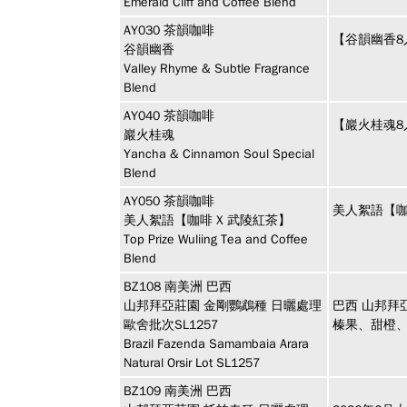
Emerald Cliff and Coffee Blend
AY030
茶韻咖啡
【谷韻幽香8
谷韻幽香
Valley Rhyme & Subtle Fragrance
Blend
AY040
茶韻咖啡
【巖火桂魂8
巖火桂魂
Yancha & Cinnamon Soul Special
Blend
AY050
茶韻咖啡
美人絮語【咖
美人絮語【咖啡 X 武陵紅茶】
Top Prize Wuliing Tea and Coffee
Blend
BZ108
南美洲
巴西
山邦拜亞莊園 金剛鸚鵡種 日曬處理
巴西 山邦拜
歐舍批次SL1257
榛果、甜橙
Brazil Fazenda Samambaia Arara
Natural Orsir Lot SL1257
BZ109
南美洲
巴西