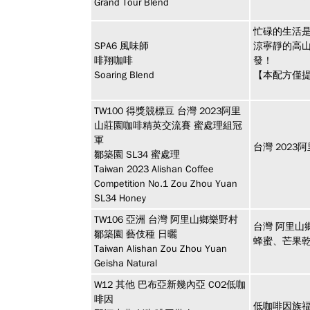
Grand Tour Blend
忙碌的生活
SPA6
風味師
涼寧靜的高
啡翔咖啡
發！
Soaring Blend
【本配方僅提
TW100
得獎競標豆
台灣 2023阿里
山莊園咖啡精英交流賽 蜜處理組冠
軍
台灣 202
鄒築園 SL34 蜜處理
Taiwan 2023 Alishan Coffee
Competition No.1 Zou Zhou Yuan
SL34 Honey
TW106
亞洲
台灣 阿里山鄉樂野村
台灣 阿里山
鄒築園 藝伎種 日曬
蜂蜜、芒果
Taiwan Alishan Zou Zhou Yuan
Geisha Natural
W12
其他
巴布亞新幾內亞 CO2低咖
啡因
低咖啡因族