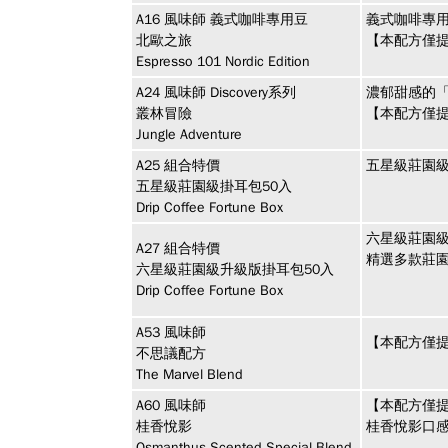
A16
風味師
義式咖啡專用豆
義式咖啡專用
北歐之旅
【本配方僅
Espresso 101 Nordic Edition
A24
風味師
Discovery系列
濃郁甜感的
叢林冒險
【本配方僅提
Jungle Adventure
A25
組合特價
五星級莊園級
五星級莊園級掛耳包50入
Drip Coffee Fortune Box
六星級莊園級
A27
組合特價
精選多款莊園
六星級莊園級升級版掛耳包50入
Drip Coffee Fortune Box
A53
風味師
【本配方僅
不思議配方
The Marvel Blend
A60
風味師
【本配方僅提
桂香悅影
桂香悅影口
Osmanthus Scented Special Blend