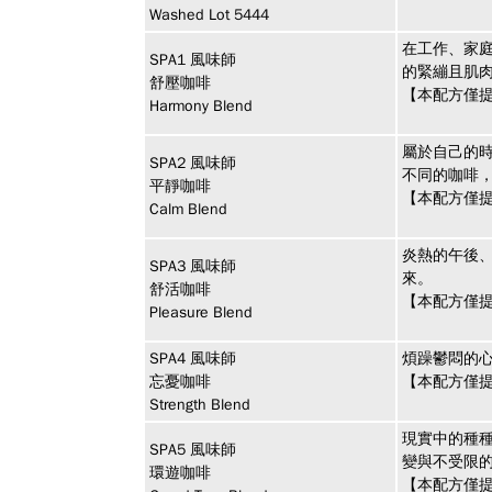
Washed Lot 5444
在工作、家
SPA1
風味師
的緊繃且肌
舒壓咖啡
【本配方僅提
Harmony Blend
屬於自己的
SPA2
風味師
不同的咖啡
平靜咖啡
【本配方僅提
Calm Blend
炎熱的午後
SPA3
風味師
來。
舒活咖啡
【本配方僅提
Pleasure Blend
SPA4
風味師
煩躁鬱悶的
忘憂咖啡
【本配方僅提
Strength Blend
現實中的種
SPA5
風味師
變與不受限
環遊咖啡
【本配方僅提