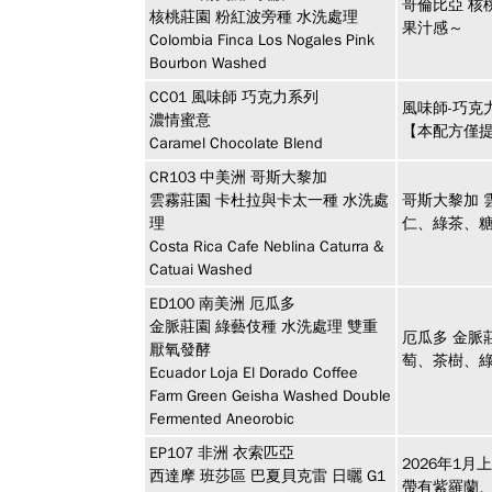
哥倫比亞 核
核桃莊園 粉紅波旁種 水洗處理
果汁感～
Colombia Finca Los Nogales Pink
Bourbon Washed
CC01
風味師
巧克力系列
風味師-巧
濃情蜜意
【本配方僅提
Caramel Chocolate Blend
CR103
中美洲
哥斯大黎加
雲霧莊園 卡杜拉與卡太一種 水洗處
哥斯大黎加 
理
仁、綠茶、
Costa Rica Cafe Neblina Caturra &
Catuai Washed
ED100
南美洲
厄瓜多
金脈莊園 綠藝伎種 水洗處理 雙重
厄瓜多 金脈
厭氧發酵
萄、茶樹、
Ecuador Loja El Dorado Coffee
Farm Green Geisha Washed Double
Fermented Aneorobic
EP107
非洲
衣索匹亞
2026年1月
西達摩 班莎區 巴夏貝克雷 日曬 G1
帶有紫羅蘭