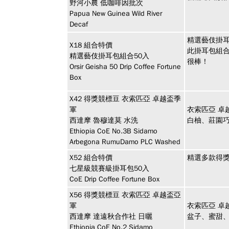
野河小農 低咖啡因批次
Papua New Guinea Wild River
Decaf
精選藝伎掛耳
X18
組合特價
此掛耳包組
精選藝伎掛耳包組合50入
很棒！
Orsir Geisha 50 Drip Coffee Fortune
Box
X42
得獎競標豆
衣索匹亞 卓越盃季
軍
衣索匹亞 卓
西達摩 魯穆達莫 水洗
白柚、莊園
Ethiopia CoE No.3B Sidamo
Arbegona RumuDamo PLC Washed
X52
組合特價
精選多款得獎
七星級競賽級掛耳包50入
CoE Drip Coffee Fortune Box
X56
得獎競標豆
衣索匹亞 卓越盃亞
軍
衣索匹亞 卓
西達摩 達遠秋合作社 日曬
盆子、蜜甜
Ethiopia CoE No.2 Sidamo