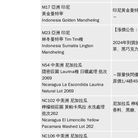
M17
亞洲
印尼
印尼黃金曼
黃金曼特寧
～
Indonesia Golden Mandheling
【漲價公告：
M23
亞洲
印尼
林冬曼特寧 Tim Tim種
2024年到
Indonesia Sumatra Lington
草、黑巧克
Mandheling
N54
中美洲
尼加拉瓜
隱密莊園 Laurina種 日曬處理 批次
～限量快閃
2069
原價1/4磅
Nicaragua La Escondida Laurina
Natural Lot 2069
NC102
中美洲
尼加拉瓜
尼加拉瓜 檸
檸檬樹莊園 黃帕卡馬拉 水洗處理
香料、黑糖
批次262
Nicaragua El Limoncillo Yellow
Pacamara Washed Lot 262
NC106
中美洲
尼加拉瓜