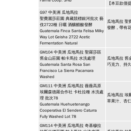
Farms Coop. SHB
【本豆款僅提
G97
中美洲
瓜地馬拉
聖費麗莎莊園 典藏競標銀河批次 藝
瓜地馬拉 聖
伎2722種 日曬 酒釀醋酸發酵
發酵，帶有
Guatemala Finca Santa Felisa Milky
Way Lot Geisha 2722 Acetic
Fermentation Natural
GM104
中美洲
瓜地馬拉 聖羅莎區
舊金山莊園 帕卡馬拉 水洗處理
瓜地馬拉 舊
Guatemala Santa Rosa San
巧克力、持
Francisco La Sierra Pacamara
Washed
GM111
中美洲
瓜地馬拉 薇薇高原
埃爾森德羅合作社 卡杜拉種 水洗處
瓜地馬拉 埃
理 批次78
草果汁、杏
Guatemala Huehuetenango
Cooperativa El Sendero Caturra
Fully Washed Lot 78
GM114
中美洲
瓜地馬拉 奇基穆拉