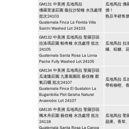
GM131
中美洲
瓜地馬拉
瓜地馬拉 佛
佛羅里達莊園 薇拉沙契種 水洗處理
價！
批次24103
熟豆半磅售價
Guatemala Finca La Florida Villa
Sarchi Washed Lot 24103
GM132
中美洲
瓜地馬拉 聖羅莎區
拉洛瑪莊園 帕奇種 水洗處理 批次
瓜地馬拉 拉
24105
橘、棕糖、
Guatemala Santa Rosa La Loma
Pache Fully Washed Lot 24105
GM134
中美洲
瓜地馬拉 聖羅莎區
瓜達隆莊園 九重葛園區 藝伎種 厭
瓜地馬拉 瓜
氧日曬 批次24107
帶有柳橙、
Guatemala Finca El Guatalon La
Bugambilia Plot Geisha Natural
Anaerobic Lot 24107
GM135
中美洲
瓜地馬拉 聖羅莎區
獨木舟莊園 藝伎種 水洗處理 批次
瓜地馬拉 聖
24118
蘋果、香草
Guatemala Santa Rosa La Canoa