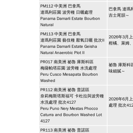
PM112
中美洲
巴拿馬
巴拿馬 達瑪
達瑪利莊園 波旁種 日曬處理
吉士尾韻～
Panama Damarli Estate Bourbon
Natural
PM113
中美洲
巴拿馬
2026年3
達瑪利莊園 藝伎種 厭氧日曬 批次II
柑橘、萊姆
Panama Damarli Estate Geisha
Natural Anaerobic Plot II
PR017
南美洲
祕魯 庫斯科區
祕魯 庫斯科
梅薩帕塔莊園 波旁種 水洗處理
味細膩～
Peru Cusco Mesapata Bourbon
Washed
PR112
南美洲
祕魯 普諾區
奈莉梅斯塔斯福可 卡杜拉與波旁種
2026年6
水洗處理 批次4127
處理 批次4
Peru Puno Nery Mestas Phocco
Caturra and Bourbon Washed Lot
4127
PR113
南美洲
祕魯 普諾區