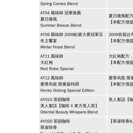
Spring Comes Blend
AT04
風味師
冠軍推薦
夏日微風配方
夏日微風
【本配方僅提
Summer Breeze Blend
AT09
風味師
2009虹吸大賽冠軍豆
2009首屆
冬之饗宴
【本配方僅提
Winter Feast Blend
AT11
風味師
大紅袍配方
大紅袍
【本配方僅提
Red Robe Special
AT12
風味師
蜜香烏龍 限
蜜香烏龍 限量版特調
【本配方僅提
Honey Oolong Special Edition
AY010
茶韻咖啡
美人絮語【咖
美人絮語【咖啡 X 東方美人茶】
Oriental Beauty Whispers Blend
AY020
茶韻咖啡
【翠崖啡香8
翠崖啡香