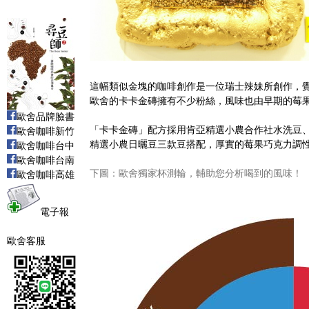
這幅類似金塊的咖啡創作是一位瑞士辣妹所創作，
歐舍的卡卡金磚擁有不少粉絲，風味也由早期的莓
歐舍品牌臉書
「卡卡金磚」配方採用肯亞精選小農合作社水洗豆
歐舍咖啡新竹
精選小農日曬豆三款豆搭配，厚實的莓果巧克力調
歐舍咖啡台中
歐舍咖啡台南
下圖：歐舍獨家杯測輪，輔助您分析喝到的風味！
歐舍咖啡高雄
電子報
歐舍客服