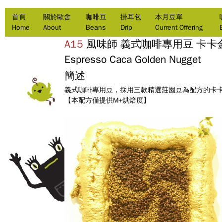
首頁
關於歐舍
咖啡豆
掛耳包
本月豆單
Home
About
Beans
Drip
Current Offering
A15
風味師
義式咖啡專用豆 卡卡
Espresso Caca Golden Nugget
簡述
義式咖啡專用豆，採用三款精選莊園豆為配方的卡
【本配方僅提供M+烘焙度】