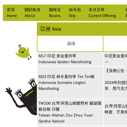
首頁
關於歐舍
咖啡豆
掛耳包
本月豆單
Home
About
Beans
Drip
Current Offering
亞洲 Asia
品項
M17
印尼
黃金曼特寧
印尼黃金曼
Indonesia Golden Mandheling
～
【漲價公告：
M23
印尼
林冬曼特寧 Tim Tim種
Indonesia Sumatra Lington
2024年
Mandheling
草、黑巧克
TW106
台灣 阿里山鄉樂野村
鄒築園
台灣 阿里山
藝伎種 日曬
蜂蜜、芒果
Taiwan Alishan Zou Zhou Yuan
Geisha Natural