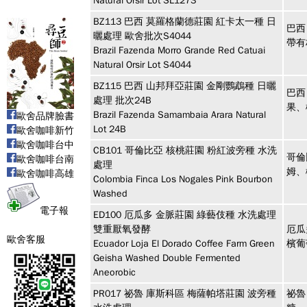
Natural Orsir Lot SL1273
BZ113
巴西
莫羅格蘭德莊園 紅卡太一種 日
巴西
曬處理 歐舍批次S4044
帶有
Brazil Fazenda Morro Grande Red Catuai
Natural Orsir Lot S4044
BZ115
巴西
山邦拜亞莊園 金剛鸚鵡種 日曬
巴西
處理 批次24B
果、
Brazil Fazenda Samambaia Arara Natural
歐舍品牌臉書
Lot 24B
歐舍咖啡新竹
歐舍咖啡台中
CB101
哥倫比亞
核桃莊園 粉紅波旁種 水洗
哥倫
歐舍咖啡台南
處理
姆、
歐舍咖啡高雄
Colombia Finca Los Nogales Pink Bourbon
Washed
電子報
ED100
厄瓜多
金脈莊園 綠藝伎種 水洗處理
雙重厭氧發酵
厄瓜
歐舍客服
Ecuador Loja El Dorado Coffee Farm Green
檳葡
Geisha Washed Double Fermented
Aneorobic
PR017
祕魯 庫斯科區
梅薩帕塔莊園 波旁種
祕魯