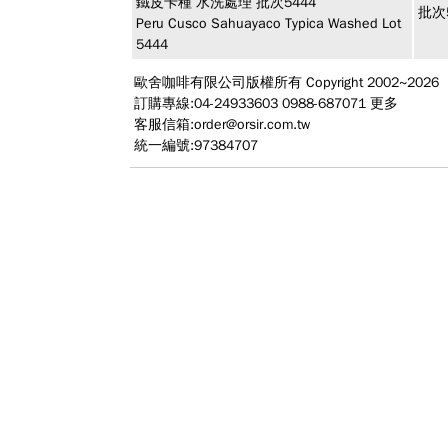
鐵皮卡種 水洗處理 批次5444
批次
Peru Cusco Sahuayaco Typica Washed Lot
5444
歐舍咖啡有限公司
版權所有 Copyright 2002~2026
訂購專線:04-24933603 0988-687071
更多
客服信箱:
order@orsir.com.tw
統一編號:97384707