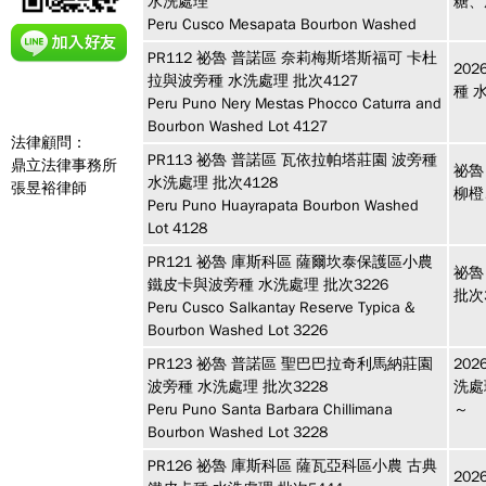
水洗處理
糖、
Peru Cusco Mesapata Bourbon Washed
PR112
祕魯 普諾區
奈莉梅斯塔斯福可 卡杜
20
拉與波旁種 水洗處理 批次4127
種 
Peru Puno Nery Mestas Phocco Caturra and
Bourbon Washed Lot 4127
法律顧問：
PR113
祕魯 普諾區
瓦依拉帕塔莊園 波旁種
鼎立法律事務所
祕魯
水洗處理 批次4128
張昱裕律師
柳橙
Peru Puno Huayrapata Bourbon Washed
Lot 4128
PR121
祕魯 庫斯科區
薩爾坎泰保護區小農
祕魯
鐵皮卡與波旁種 水洗處理 批次3226
批次
Peru Cusco Salkantay Reserve Typica &
Bourbon Washed Lot 3226
PR123
祕魯 普諾區
聖巴巴拉奇利馬納莊園
20
波旁種 水洗處理 批次3228
洗處
Peru Puno Santa Barbara Chillimana
～
Bourbon Washed Lot 3228
PR126
祕魯 庫斯科區
薩瓦亞科區小農 古典
20