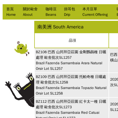
首頁
關於歐舍
咖啡豆
掛耳包
本月豆單
Home
About
Beans
Drip
Current Offering
南美洲 South America
品項
BZ108
巴西
山邦拜亞莊園 金剛鸚鵡種 日曬
巴西
處理 歐舍批次SL1257
橫山
Brazil Fazenda Samambaia Arara Natural
Orsir Lot SL1257
BZ109
巴西
山邦拜亞莊園 托帕奇種 日曬處
20
理 歐舍批次SL1258
次S
Brazil Fazenda Samambaia Topazio Natural
Orsir Lot SL1258
BZ112
巴西
山邦拜亞莊園 紅卡太一種 日曬
20
處理 歐舍批次SL1273
SL
Brazil Fazenda Samambaia Red Catuai