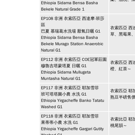
Ethiopia Sidama Bensa Basha
Bekele Natural Grade 1
EP108
非洲
衣索匹亞 西達摩-班莎
區
衣索匹亞 西
巴夏 慕瑞葛水洗場 厭氧日曬 G1
草、黑莓果
Ethiopia Sidama Bensa Basha
Bekele Murago Station Anaerobic
Natural G1
EP112
非洲
衣索匹亞 COE冠軍莊園
衣索匹亞 西
穆魯吉塔蒙塔夏 日曬 G1
橙、紅茶～
Ethiopia Sidama Mullugeta
Muntasha Natural G1
EP117
非洲
衣索匹亞 耶加雪菲
衣索匹亞 耶
班可塔塔圖小農 水洗 G1
熟豆半磅售價
Ethiopia Yirgacheffe Banko Tatatu
Washed G1
EP118
非洲
衣索匹亞 耶加雪菲
衣索比亞 耶
果蒂蒂小農 水洗 G1
桃尾韻～
Ethiopia Yirgacheffe Gargari Gutity