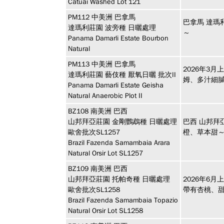
Catuai Washed Lot 121
PM112
中美洲
巴拿馬
巴拿馬 達瑪
達瑪利莊園 波旁種 日曬處理
～
Panama Damarli Estate Bourbon
Natural
PM113
中美洲
巴拿馬
2026年3
達瑪利莊園 藝伎種 厭氧日曬 批次II
姆、多汁細
Panama Damarli Estate Geisha
Natural Anaerobic Plot II
BZ108
南美洲
巴西
山邦拜亞莊園 金剛鸚鵡種 日曬處理
巴西 山邦拜
歐舍批次SL1257
橙、草本甜
Brazil Fazenda Samambaia Arara
Natural Orsir Lot SL1257
BZ109
南美洲
巴西
山邦拜亞莊園 托帕奇種 日曬處理
2026年6月
歐舍批次SL1258
帶有杏桃、
Brazil Fazenda Samambaia Topazio
Natural Orsir Lot SL1258