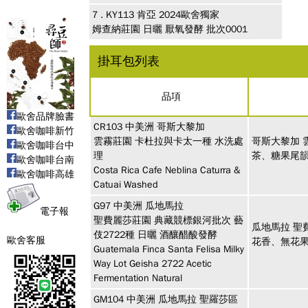
7 .
KY113
肯亞 2024歐舍獨家
姆查納莊園 日曬 厭氧發酵 批次0001
掛耳包列表
品項
歐舍品牌臉書
CR103
中美洲
哥斯大黎加
歐舍咖啡新竹
雲霧莊園 卡杜拉與卡太一種 水洗處
哥斯大黎加 
歐舍咖啡台中
理
茶、糖果尾
歐舍咖啡台南
Costa Rica Cafe Neblina Caturra &
歐舍咖啡高雄
Catuai Washed
G97
中美洲
瓜地馬拉
電子報
聖費麗莎莊園 典藏競標銀河批次 藝
瓜地馬拉 聖
伎2722種 日曬 酒釀醋酸發酵
歐舍客服
花香、無花
Guatemala Finca Santa Felisa Milky
Way Lot Geisha 2722 Acetic
Fermentation Natural
GM104
中美洲
瓜地馬拉 聖羅莎區