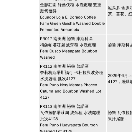
金脈莊園 綠藝伎種 水洗處理 雙重
厄瓜多 金脈
厭氧發酵
茶、薑花、
Ecuador Loja El Dorado Coffee
Farm Green Geisha Washed Double
Fermented Aneorobic
PR017
南美洲
祕魯 庫斯科區
梅薩帕塔莊園 波旁種 水洗處理
祕魯 庫斯科
Peru Cusco Mesapata Bourbon
Washed
PR112
南美洲
祕魯 普諾區
奈莉梅斯塔斯福可 卡杜拉與波旁種
2026年6
水洗處理 批次4127
4127，淺
Peru Puno Nery Mestas Phocco
Caturra and Bourbon Washed Lot
4127
PR113
南美洲
祕魯 普諾區
瓦依拉帕塔莊園 波旁種 水洗處理
祕魯 瓦依拉
批次4128
果汁尾韻～
Peru Puno Huayrapata Bourbon
Washed Lot 4128