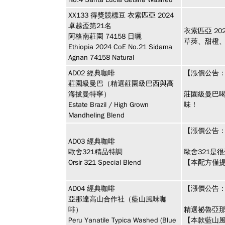
XX133
得獎競標豆
衣索匹亞 2024
卓越盃第21名
衣索匹亞 20
阿格南莊園 74158 日曬
草莢、甜橙
Ethiopia 2024 CoE No.21 Sidama
Agnan 74158 Natural
AD02
經典咖啡
【漲價公告：
莊園級曼巴（精選莊園級巴西與高
海拔曼特寧）
莊園級曼巴
Estate Brazil / High Grown
味！
Mandheling Blend
【漲價公告：
AD03
經典咖啡
歐舍321精品特調
歐舍321是
Orsir 321 Special Blend
【本配方僅提
AD04
經典咖啡
【漲價公告：
亞那達高山合作社（藍山風味咖
啡）
精選祕魯亞
Peru Yanatile Typica Washed (Blue
【本款藍山