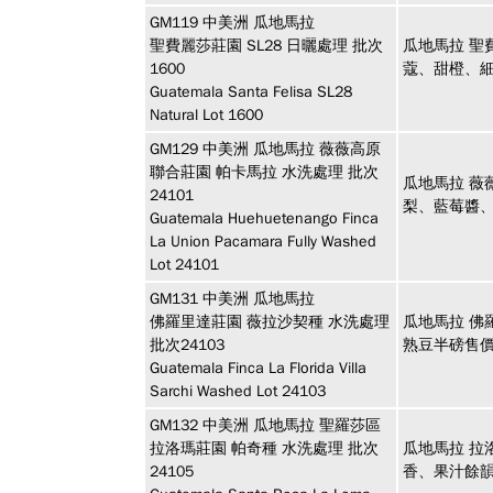
GM119
中美洲
瓜地馬拉
聖費麗莎莊園 SL28 日曬處理 批次
瓜地馬拉 聖
1600
蔻、甜橙、
Guatemala Santa Felisa SL28
Natural Lot 1600
GM129
中美洲
瓜地馬拉 薇薇高原
聯合莊園 帕卡馬拉 水洗處理 批次
瓜地馬拉 薇
24101
梨、藍莓醬
Guatemala Huehuetenango Finca
La Union Pacamara Fully Washed
Lot 24101
GM131
中美洲
瓜地馬拉
佛羅里達莊園 薇拉沙契種 水洗處理
瓜地馬拉 佛
批次24103
熟豆半磅售價
Guatemala Finca La Florida Villa
Sarchi Washed Lot 24103
GM132
中美洲
瓜地馬拉 聖羅莎區
拉洛瑪莊園 帕奇種 水洗處理 批次
瓜地馬拉 拉
24105
香、果汁餘