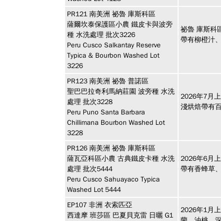
PR121
南美洲
祕魯 庫斯科區
薩爾坎泰保護區小農 鐵皮卡與波旁
祕魯 庫斯科
種 水洗處理 批次3226
帶有柳橙汁
Peru Cusco Salkantay Reserve
Typica & Bourbon Washed Lot
3226
PR123
南美洲
祕魯 普諾區
聖巴巴拉奇利馬納莊園 波旁種 水洗
2026年7月
處理 批次3228
淺烘焙帶有
Peru Puno Santa Barbara
Chillimana Bourbon Washed Lot
3228
PR126
南美洲
祕魯 庫斯科區
薩瓦亞科區小農 古典鐵皮卡種 水洗
2026年6
處理 批次5444
帶有香蜂草
Peru Cusco Sahuayaco Typica
Washed Lot 5444
EP107
非洲
衣索匹亞
2026年1
西達摩 班莎區 巴夏貝克雷 日曬 G1
蘭、油桃、