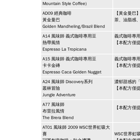
Mountain Style Coffee)
AD09
經典咖啡
【黃金曼巴
黃金曼巴
茶、油脂感
Golden Mandheling/Brazil Blend
A14
風味師
義式咖啡專用豆
義式咖啡專用
熱帶風情
【本配方僅提
Espresso La Tropicana
A15
風味師
義式咖啡專用豆
義式咖啡專
卡卡金磚
【本配方僅提
Espresso Caca Golden Nugget
A24
風味師
Discovery系列
濃郁甜感的
叢林冒險
【本配方僅提
Jungle Adventure
A77
風味師
【本配方僅提
布雷拉風情
The Brera Blend
AT01
風味師
2009 WSC世界虹吸大
賽
WSC世界虹