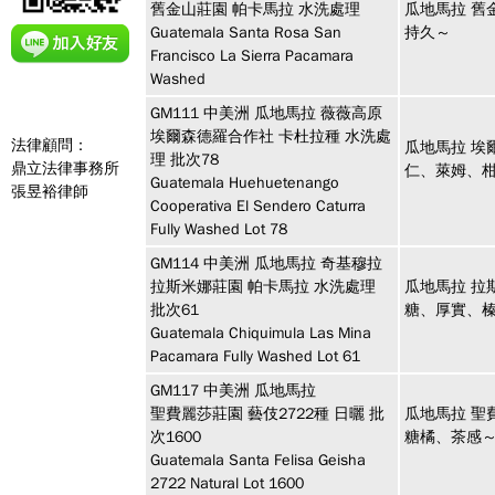
舊金山莊園 帕卡馬拉 水洗處理
瓜地馬拉 舊
Guatemala Santa Rosa San
持久～
Francisco La Sierra Pacamara
Washed
GM111
中美洲
瓜地馬拉 薇薇高原
埃爾森德羅合作社 卡杜拉種 水洗處
法律顧問：
瓜地馬拉 埃
理 批次78
鼎立法律事務所
仁、萊姆、
Guatemala Huehuetenango
張昱裕律師
Cooperativa El Sendero Caturra
Fully Washed Lot 78
GM114
中美洲
瓜地馬拉 奇基穆拉
拉斯米娜莊園 帕卡馬拉 水洗處理
瓜地馬拉 拉
批次61
糖、厚實、
Guatemala Chiquimula Las Mina
Pacamara Fully Washed Lot 61
GM117
中美洲
瓜地馬拉
聖費麗莎莊園 藝伎2722種 日曬 批
瓜地馬拉 聖
次1600
糖橘、茶感
Guatemala Santa Felisa Geisha
2722 Natural Lot 1600