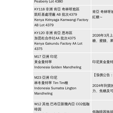
Peaberry Lot 4380
KY118
非洲
肯亞 奇林呀尬區
肯亞 奇林呀
凱旺基處理廠 AB 批次4379
紅糖～
Kenya Kirinyaga Kamwangi Factory
AB Lot 4379
KY120
非洲
肯亞 恩布區
2026年3月
加昆杜合作社AA 批次4375
糖、蜜餞、果
Kenya Gakundu Factory AA Lot
4375
M17
亞洲
印尼
黃金曼特寧
印尼黃金曼
Indonesia Golden Mandheling
【漲價公告：
M23
亞洲
印尼
林冬曼特寧 Tim Tim種
2024年到
Indonesia Sumatra Lington
力、焦糖及
Mandheling
W12
其他
巴布亞新幾內亞 CO2低咖
啡因
低咖啡因族