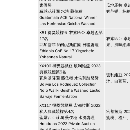
家優勝
瓜地馬拉 卓
繡球花莊園 水洗 藝伎種
奶芭樂、棕
Guatemala ACE National Winner
Las Hortensias Geisha Washed
X81
得獎競標豆
衣索匹亞 卓越盃第
17名
衣索匹亞 卓
耶加雪菲 約翰尼斯莊園 日曬處理
果、風味細
Ethiopia CoE No.17 Yirgachefe
Yohannes Natural
XX106
得獎競標豆
玻利維亞 2023
典藏競標第5名
玻利維亞 2
瓦利基莊園 藝伎種 水洗乳酸發酵
汁、白葡萄
Bolivia Los Rodriquez Collection
No.5 Waliki Geisha Washed Lactic
Salvaje Fermentation
XX117
得獎競標豆
宏都拉斯 2023
私人典藏競標第4名
宏都拉斯 2
聖露西亞莊園 藝伎種 水洗處理
蜜桃、橙汁
Honduras 2023 Private Auction
No.4 Santa Lucia Geisha Washed