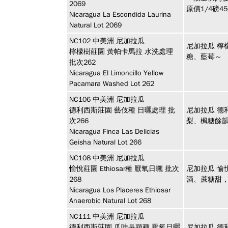
2069
原價1/4磅
Nicaragua La Escondida Laurina
Natural Lot 2069
NC102
中美洲
尼加拉瓜
尼加拉瓜 檸
檸檬樹莊園 黃帕卡馬拉 水洗處理
糖、藍莓～
批次262
Nicaragua El Limoncillo Yellow
Pacamara Washed Lot 262
NC106
中美洲
尼加拉瓜
德利西斯莊園 藝伎種 日曬處理 批
尼加拉瓜 德
次266
梨、楓糖餘
Nicaragua Finca Las Delicias
Geisha Natural Lot 266
NC108
中美洲
尼加拉瓜
愉悅莊園 Ethiosar種 厭氧日曬 批次
尼加拉瓜 愉悅
268
酒、蔗糖甜
Nicaragua Los Placeres Ethiosar
Anaerobic Natural Lot 268
NC111
中美洲
尼加拉瓜
德利西斯莊園 爪哇長顆種 厭氧日曬
尼加拉瓜 德