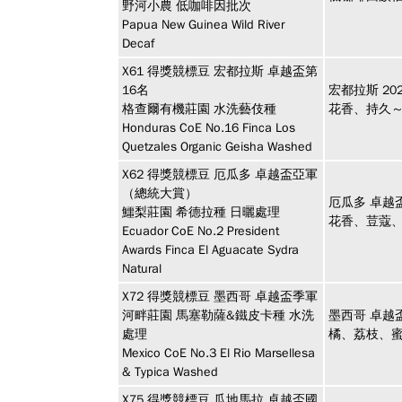
野河小農 低咖啡因批次
Papua New Guinea Wild River
Decaf
X61
得獎競標豆
宏都拉斯 卓越盃第
16名
宏都拉斯 2
格查爾有機莊園 水洗藝伎種
花香、持久
Honduras CoE No.16 Finca Los
Quetzales Organic Geisha Washed
X62
得獎競標豆
厄瓜多 卓越盃亞軍
（總統大賞）
厄瓜多 卓越
鱷梨莊園 希德拉種 日曬處理
花香、荳蔻
Ecuador CoE No.2 President
Awards Finca El Aguacate Sydra
Natural
X72
得獎競標豆
墨西哥 卓越盃季軍
河畔莊園 馬塞勒薩&鐵皮卡種 水洗
墨西哥 卓越
處理
橘、荔枝、
Mexico CoE No.3 El Rio Marsellesa
& Typica Washed
X75
得獎競標豆
瓜地馬拉 卓越盃國