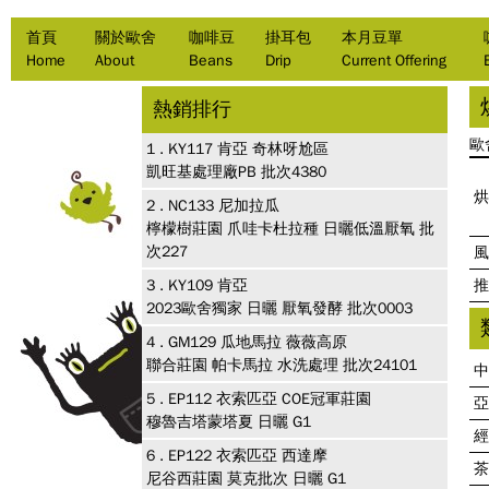
首頁
關於歐舍
咖啡豆
掛耳包
本月豆單
Home
About
Beans
Drip
Current Offering
熱銷排行
歐
1 .
KY117
肯亞 奇林呀尬區
凱旺基處理廠PB 批次4380
烘
2 .
NC133
尼加拉瓜
檸檬樹莊園 爪哇卡杜拉種 日曬低溫厭氧 批
次227
風
3 .
KY109
肯亞
推
2023歐舍獨家 日曬 厭氧發酵 批次0003
4 .
GM129
瓜地馬拉 薇薇高原
聯合莊園 帕卡馬拉 水洗處理 批次24101
中
5 .
EP112
衣索匹亞 COE冠軍莊園
亞
穆魯吉塔蒙塔夏 日曬 G1
經
6 .
EP122
衣索匹亞 西達摩
茶
尼谷西莊園 莫克批次 日曬 G1