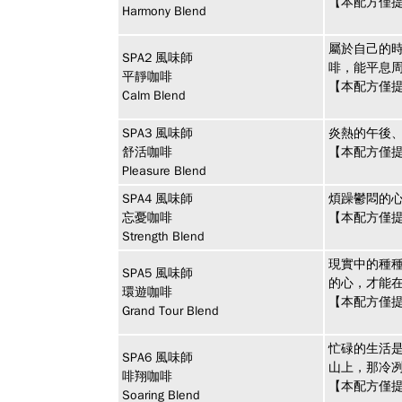
【本配方僅提
Harmony Blend
屬於自己的
SPA2
風味師
啡，能平息
平靜咖啡
【本配方僅提
Calm Blend
SPA3
風味師
炎熱的午後
舒活咖啡
【本配方僅提
Pleasure Blend
SPA4
風味師
煩躁鬱悶的
忘憂咖啡
【本配方僅提
Strength Blend
現實中的種
SPA5
風味師
的心，才能
環遊咖啡
【本配方僅提
Grand Tour Blend
忙碌的生活
SPA6
風味師
山上，那冷
啡翔咖啡
【本配方僅提
Soaring Blend