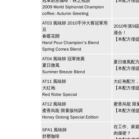
冠軍創意咖啡：秋之禮讚
【本配方僅提
2009 World Siphonist Champion
coffee: Autumn Greeting
AT03
風味師
2010手沖大賽冠軍用
2010年第
豆
適合！
春暖花開
【本配方僅提
Hand Pour Champion's Blend
Spring Comes Blend
AT04
風味師
冠軍推薦
夏日微風配方
夏日微風
【本配方僅提
Summer Breeze Blend
AT11
風味師
大紅袍配方
大紅袍
【本配方僅提
Red Robe Special
AT12
風味師
蜜香烏龍 限
蜜香烏龍 限量版特調
【本配方僅提
Honey Oolong Special Edition
在工作、家
SPA1
風味師
肉僵硬？
舒壓咖啡