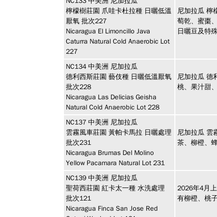
NC133
中美洲
尼加拉瓜
檸檬樹莊園 爪哇卡杜拉種 日曬低溫
尼加拉瓜 檸
厭氧 批次227
萄乾、蜜棗
Nicaragua El Limoncillo Java
日曬豆及特
Caturra Natural Cold Anaerobic Lot
227
NC134
中美洲
尼加拉瓜
德利西斯莊園 藝伎種 日曬低溫厭氧
尼加拉瓜 德
批次228
桃、果汁甜
Nicaragua Las Delicias Geisha
Natural Cold Anaerobic Lot 228
NC137
中美洲
尼加拉瓜
雲霧風車莊園 黃帕卡馬拉 日曬處理
尼加拉瓜 雲
批次231
茶、柳橙、
Nicaragua Brumas Del Molino
Yellow Pacamara Natural Lot 231
NC139
中美洲
尼加拉瓜
聖荷西莊園 紅卡太一種 水洗處理
2026年4
批次121
有柳橙、桃
Nicaragua Finca San Jose Red