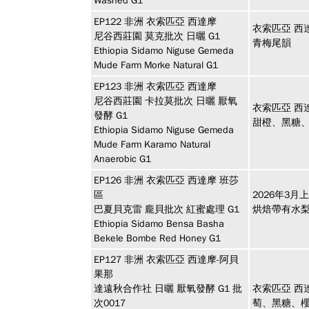
Washed G1
EP122
非洲
衣索匹亞 西達摩
衣索匹亞 西
尼谷西莊園 莫克批次 日曬 G1
青梅尾韻
Ethiopia Sidamo Niguse Gemeda
Mude Farm Morke Natural G1
EP123
非洲
衣索匹亞 西達摩
尼谷西莊園 卡拉莫批次 日曬 厭氧
衣索匹亞 西
發酵 G1
甜橙、黑糖
Ethiopia Sidamo Niguse Gemeda
Mude Farm Karamo Natural
Anaerobic G1
EP126
非洲
衣索匹亞 西達摩 班莎
區
2026年3月
巴夏貝克雷 龐貝批次 紅蜜處理 G1
烘焙帶有水
Ethiopia Sidamo Bensa Basha
Bekele Bombe Red Honey G1
EP127
非洲
衣索匹亞 西達摩-阿貝
果那
達遠秋合作社 日曬 厭氧發酵 G1 批
衣索匹亞 西
次0017
萄、黑糖、