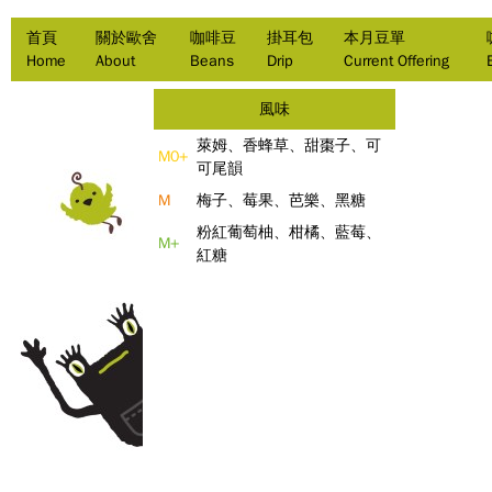
首頁
關於歐舍
咖啡豆
掛耳包
本月豆單
Home
About
Beans
Drip
Current Offering
風味
萊姆、香蜂草、甜棗子、可
M0+
可尾韻
M
梅子、莓果、芭樂、黑糖
粉紅葡萄柚、柑橘、藍莓、
M+
紅糖